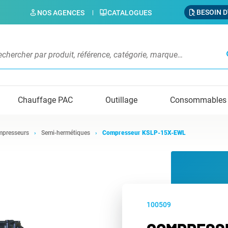
BESOIN D
NOS AGENCES
CATALOGUES
s
Chauffage PAC
Outillage
Consommables
presseurs
Semi-hermétiques
Compresseur KSLP-15X-EWL
100509