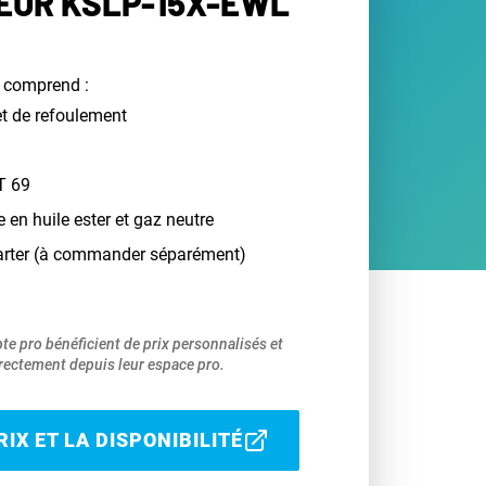
EUR KSLP-15X-EWL
 comprend :
et de refoulement
T 69
e en huile ester et gaz neutre
carter (à commander séparément)
pte pro bénéficient de prix personnalisés et
ectement depuis leur espace pro.
IX ET LA DISPONIBILITÉ