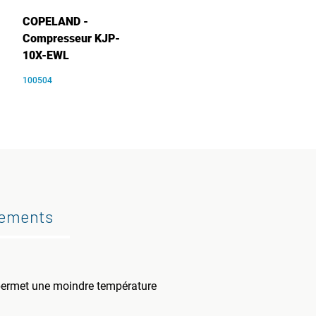
COPELAND -
Compresseur KJP-
10X-EWL
100504
gements
 permet une moindre température