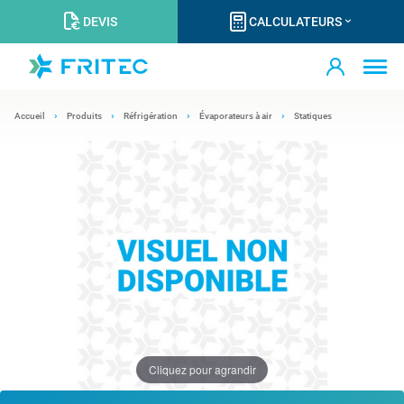
DEVIS
CALCULATEURS
Accueil
Produits
Réfrigération
Évaporateurs à air
Statiques
Cliquez pour agrandir