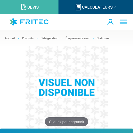
DEVIS
CALCULATEURS
Accueil
Produits
Réfrigération
Évaporateurs à air
Statiques
Cliquez pour agrandir