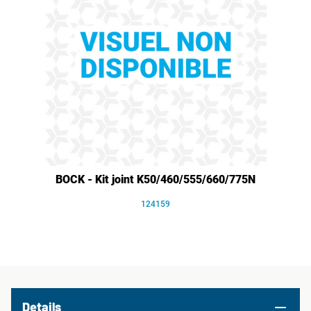
BOCK - Kit joint K50/460/555/660/775N
124159
Details