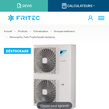
DEVIS
CALCULATEURS
Accueil
Produits
Climatisation
Groupes extérieurs
Monosplits, Twin/Triple/Quadri tertiaires
Cliquez pour agrandir