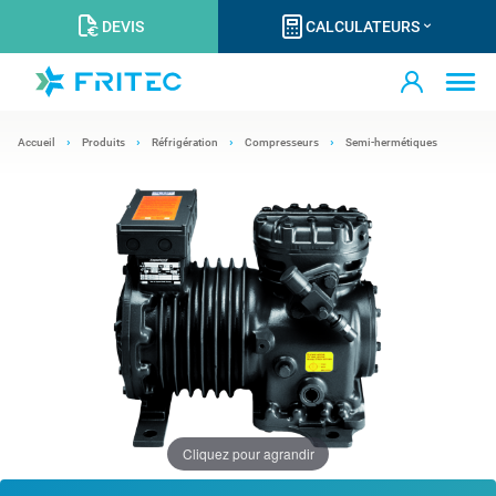
DEVIS
CALCULATEURS
Accueil
Produits
Réfrigération
Compresseurs
Semi-hermétiques
Cliquez pour agrandir