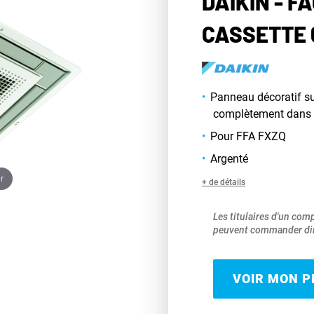
DAIKIN - F
CASSETTE 
Panneau décoratif sur
complètement dans 
Pour FFA FXZQ
Argenté
r
+ de détails
Les titulaires d'un com
peuvent commander dir
VOIR MON PR