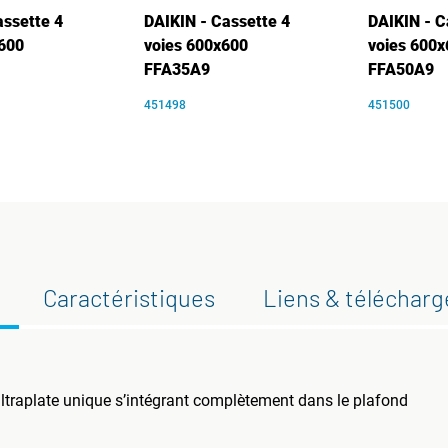
assette 4
DAIKIN - Cassette 4
DAIKIN - C
600
voies 600x600
voies 600x
FFA35A9
FFA50A9
451498
451500
Caractéristiques
Liens & téléchar
ltraplate unique s’intégrant complètement dans le plafond