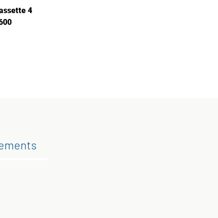
assette 4
600
gements