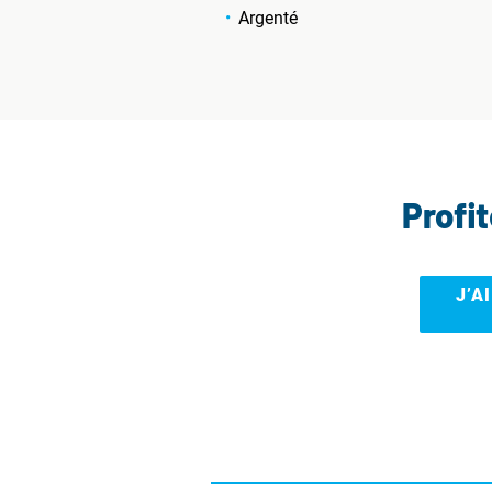
Argenté
Profi
J’A