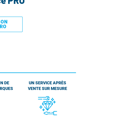
ce PRO
MON
PRO
N DE
UN SERVICE APRÈS
ARQUES
VENTE SUR MESURE