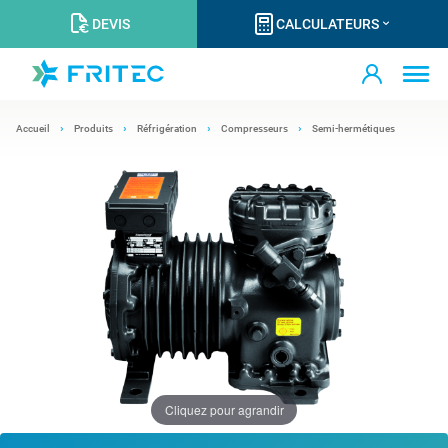
DEVIS
CALCULATEURS
Accueil
Produits
Réfrigération
Compresseurs
Semi-hermétiques
Cliquez pour agrandir