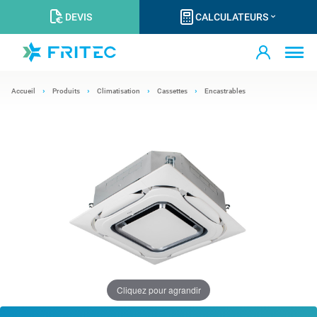
DEVIS
CALCULATEURS
Accueil
Produits
Climatisation
Cassettes
Encastrables
Cliquez pour agrandir