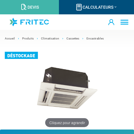
DEVIS
CALCULATEURS
Accueil
Produits
Climatisation
Cassettes
Encastrables
Cliquez pour agrandir