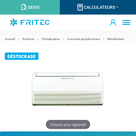
DEVIS
CALCULATEURS
Accueil
Produits
Climatisation
Consoles et plafonniers
Résidentiels
Cliquez pour agrandir