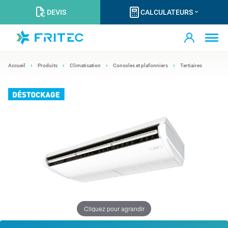
DEVIS
CALCULATEURS
Accueil
Produits
Climatisation
Consoles et plafonniers
Tertiaires
Cliquez pour agrandir