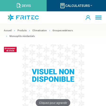
DEVIS
CALCULATEURS
Accueil
Produits
Climatisation
Groupes extérieurs
Monosplits résidentiels
Cliquez pour agrandir