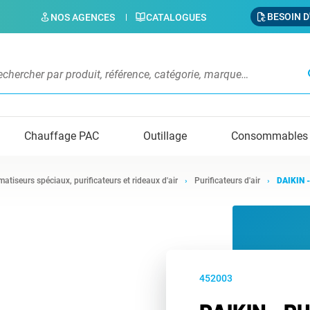
BESOIN D
NOS AGENCES
CATALOGUES
s
Chauffage PAC
Outillage
Consommables
matiseurs spéciaux, purificateurs et rideaux d'air
Purificateurs d'air
DAIKIN -
452003