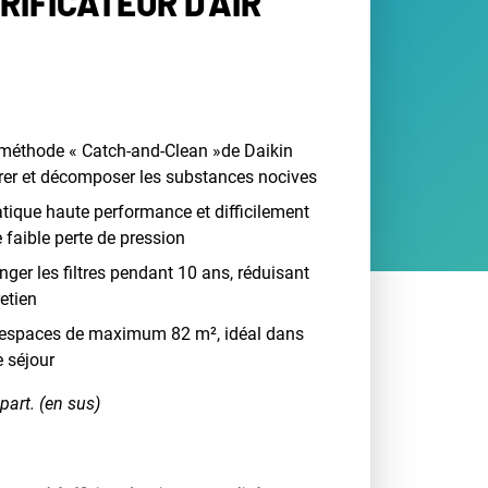
URIFICATEUR D'AIR
a méthode « Catch-and-Clean »de Daikin
urer et décomposer les substances nocives
atique haute performance et difficilement
 faible perte de pression
ger les filtres pendant 10 ans, réduisant
retien
es espaces de maximum 82 m², idéal dans
e séjour
part. (en sus)