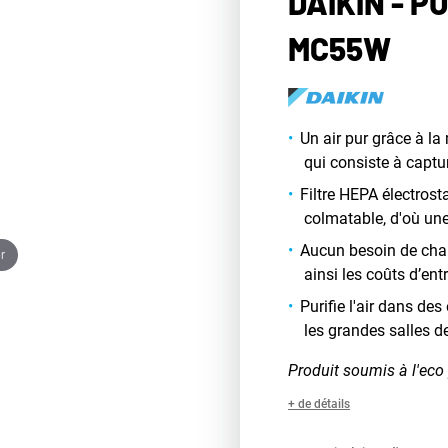
DAIKIN - P
MC55W
Un air pur grâce à l
qui consiste à capt
Filtre HEPA électrost
colmatable, d'où une
Aucun besoin de chan
r
ainsi les coûts d’ent
Purifie l'air dans d
les grandes salles d
Produit soumis à l'eco 
+ de détails