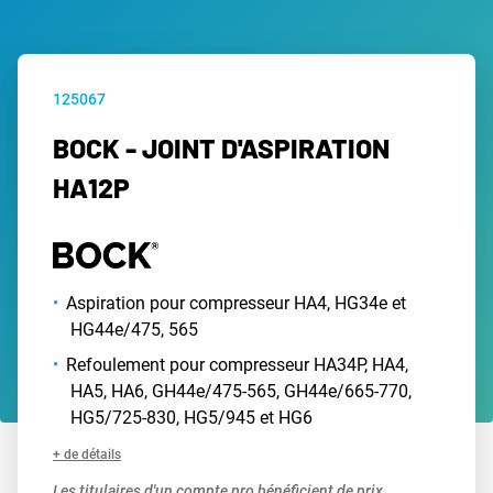
125067
BOCK - JOINT D'ASPIRATION
HA12P
Aspiration pour compresseur HA4, HG34e et
HG44e/475, 565
Refoulement pour compresseur HA34P, HA4,
HA5, HA6, GH44e/475-565, GH44e/665-770,
HG5/725-830, HG5/945 et HG6
+ de détails
Les titulaires d'un compte pro bénéficient de prix