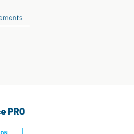
gements
ce PRO
MON