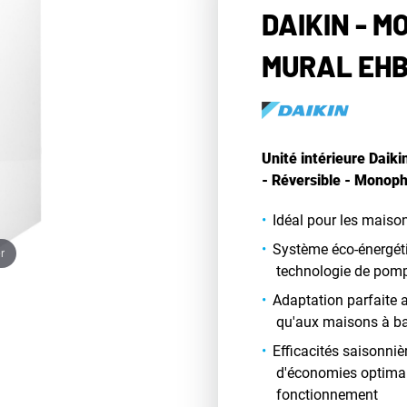
DAIKIN - 
MURAL EH
Unité intérieure Daik
- Réversible - Monop
Idéal pour les mais
Système éco-énergéti
r
technologie de pomp
Adaptation parfaite 
qu'aux maisons à ba
Efficacités saisonniè
d'économies optimal
fonctionnement