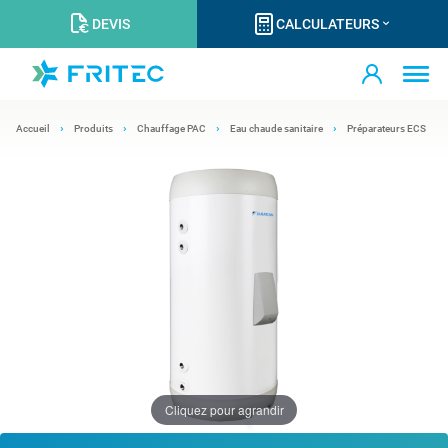
DEVIS
CALCULATEURS
Accueil
Produits
Chauffage PAC
Eau chaude sanitaire
Préparateurs ECS
Cliquez pour agrandir