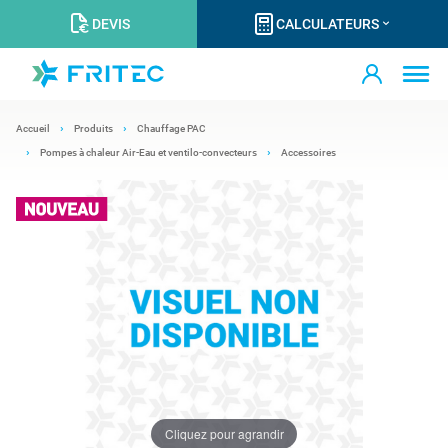
DEVIS
CALCULATEURS
Accueil
Produits
Chauffage PAC
Pompes à chaleur Air-Eau et ventilo-convecteurs
Accessoires
Cliquez pour agrandir