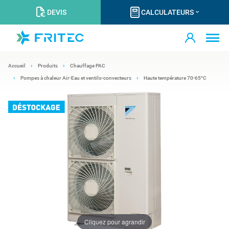
DEVIS
CALCULATEURS
Accueil
Produits
Chauffage PAC
Pompes à chaleur Air-Eau et ventilo-convecteurs
Haute température 70-65°C
Cliquez pour agrandir