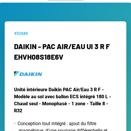
452686
DAIKIN - PAC AIR/EAU UI 3 R F
EHVH08S18E6V
Unité intérieure Daikin PAC Air/Eau 3 R F -
Modèle au sol avec ballon ECS intégré 180 L -
Chaud seul - Monophasé - 1 zone - Taille 8 -
R32
Conception tout intégré : ajout du filtre
magnétique, d’une soupape différentielle et