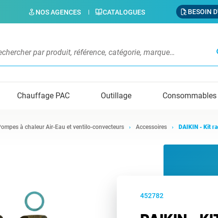
BESOIN D
NOS AGENCES
CATALOGUES
s
Chauffage PAC
Outillage
Consommables
ompes à chaleur Air-Eau et ventilo-convecteurs
Accessoires
DAIKIN - Kit r
452782