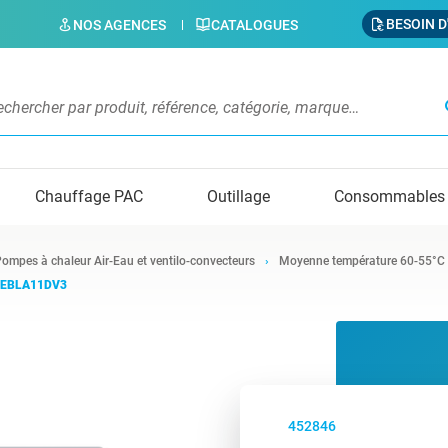
BESOIN D
NOS AGENCES
CATALOGUES
s
Chauffage PAC
Outillage
Consommables
ompes à chaleur Air-Eau et ventilo-convecteurs
Moyenne température 60-55°C
M EBLA11DV3
452846