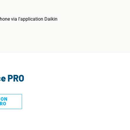
one via l'application Daikin
ce PRO
MON
PRO