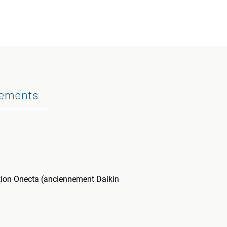
gements
cation Onecta (anciennement Daikin