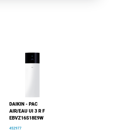
DAIKIN - PAC
AIR/EAU UI 3 R F
EBVZ16S18E9W
452977