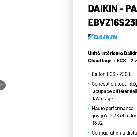
DAIKIN - PA
EBVZ16S2
Unité intérieure Daiki
Chauffage + ECS - 2 zo
Ballon ECS - 230 L
Conception tout intég
r
soupape différentiell
kW étagé
Haute performance :
jusqu’à 2,73 et rédu
R-32
Configuration à dista