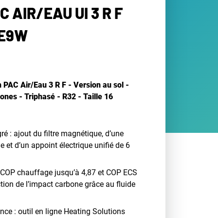
C AIR/EAU UI 3 R F
3E9W
n PAC Air/Eau 3 R F - Version au sol -
nes - Triphasé - R32 - Taille 16
ré : ajout du filtre magnétique, d’une
e et d’un appoint électrique unifié de 6
 COP chauffage jusqu’à 4,87 et COP ECS
ction de l’impact carbone grâce au fluide
nce : outil en ligne Heating Solutions