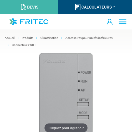
DEVIS
CALCULATEURS
Accueil
Produits
Climatisation
Accessoires pour unités intérieures
Connecteurs WIFI
Cliquez pour agrandir