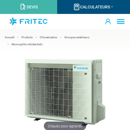
DEVIS
CALCULATEURS
Accueil
Produits
Climatisation
Groupes extérieurs
Monosplits résidentiels
Cliquez pour agrandir