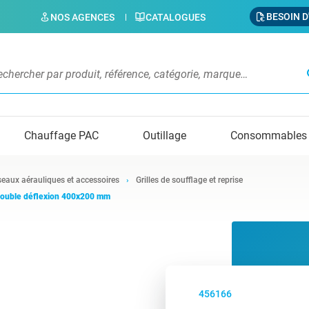
BESOIN D
NOS AGENCES
CATALOGUES
s
Chauffage PAC
Outillage
Consommables
eaux aérauliques et accessoires
Grilles de soufflage et reprise
 double déflexion 400x200 mm
456166