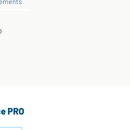
gements
)
ce PRO