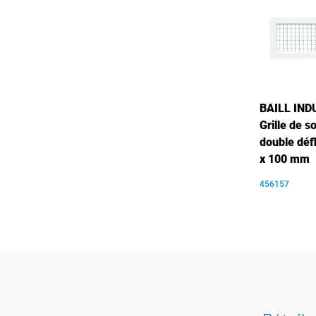
BAILL IND
Grille de s
double déf
x 100 mm
456157