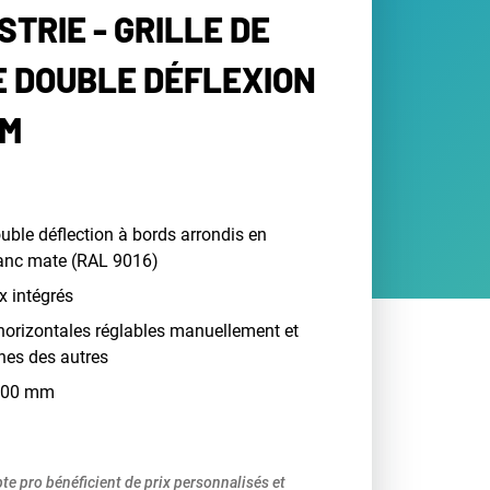
STRIE - GRILLE DE
 DOUBLE DÉFLEXION
MM
ouble déflection à bords arrondis en
anc mate (RAL 9016)
x intégrés
t horizontales réglables manuellement et
nes des autres
 200 mm
pte pro bénéficient de prix personnalisés et