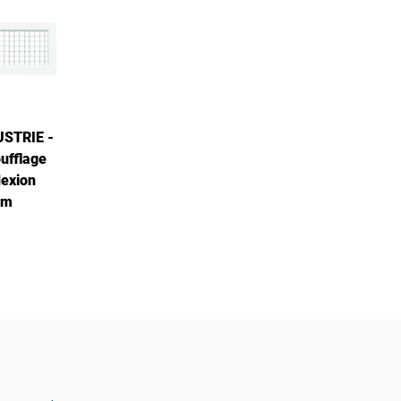
USTRIE -
oufflage
lexion
mm