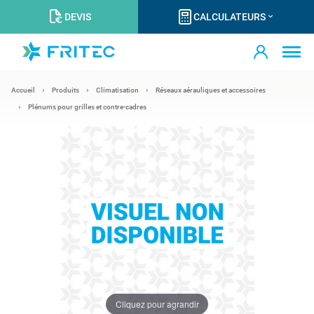
DEVIS
CALCULATEURS
Accueil
Produits
Climatisation
Réseaux aérauliques et accessoires
Plénums pour grilles et contre-cadres
Cliquez pour agrandir