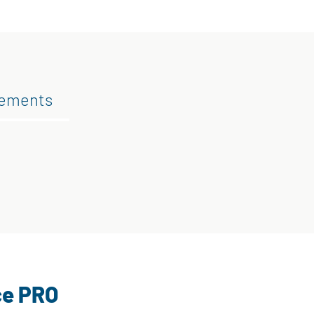
gements
ce PRO