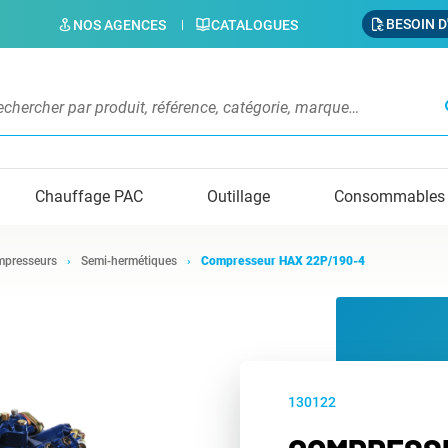
BESOIN D
NOS AGENCES
CATALOGUES
s
Chauffage PAC
Outillage
Consommables
presseurs
Semi-hermétiques
Compresseur HAX 22P/190-4
130122