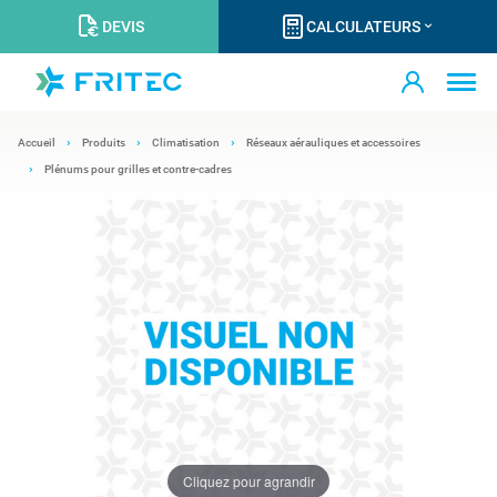
DEVIS
CALCULATEURS
Accueil
Produits
Climatisation
Réseaux aérauliques et accessoires
Plénums pour grilles et contre-cadres
Cliquez pour agrandir