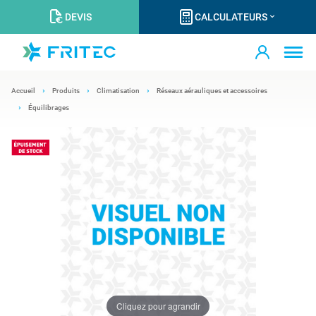
DEVIS
CALCULATEURS
Accueil
Produits
Climatisation
Réseaux aérauliques et accessoires
Équilibrages
Cliquez pour agrandir