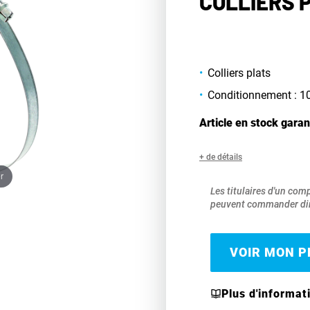
COLLIERS 
Colliers plats
Conditionnement : 1
Article en stock garan
+ de détails
r
Les titulaires d'un com
peuvent commander dir
VOIR MON PR
Plus d'informat