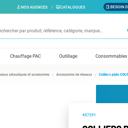
BESOIN D
NOS AGENCES
CATALOGUES
s
Chauffage PAC
Outillage
Consommables
eaux aérauliques et accessoires
Accessoires de réseaux
Colliers plats CO
457291