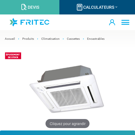
DEVIS
CALCULATEURS
Accueil
Produits
Climatisation
Cassettes
Encastrables
Cliquez pour agrandir