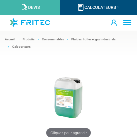
DEVIS
CALCULATEURS
Accueil
Produits
Consommables
Fluides, huiles et gaz industriels
Caloporteurs
Cliquez pour agrandir