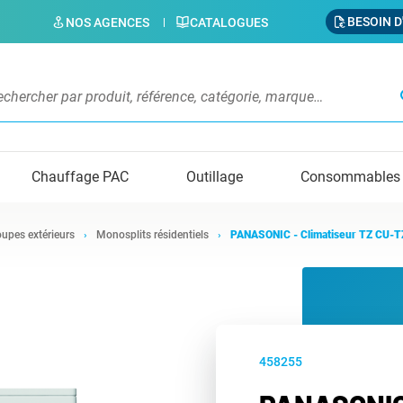
BESOIN D
NOS AGENCES
CATALOGUES
s
Chauffage PAC
Outillage
Consommables
upes extérieurs
Monosplits résidentiels
PANASONIC - Climatiseur TZ CU-
458255