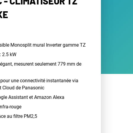
 - CLIMATISEUR TZ
KE
ersible Monosplit mural Inverter gamme TZ
: 2.5 kW
légant, mesurent seulement 779 mm de
e pour une connectivité instantanée via
rt Cloud de Panasonic
gle Assistant et Amazon Alexa
nfra-rouge
âce au filtre PM2,5