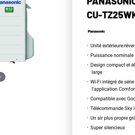
PANASONIC
CU-TZ25W
Unité extérieure-rév
Puissance nominale 
Design compact et é
large
r
Wi-Fi intégré de séri
l'application Comfo
Compatible avec Goo
Télécommande Sky i
Un air plus propre gr
Super silencieux