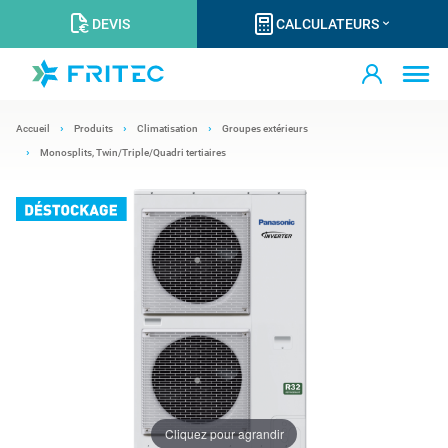
DEVIS
CALCULATEURS
Accueil
Produits
Climatisation
Groupes extérieurs
Monosplits, Twin/Triple/Quadri tertiaires
Cliquez pour agrandir