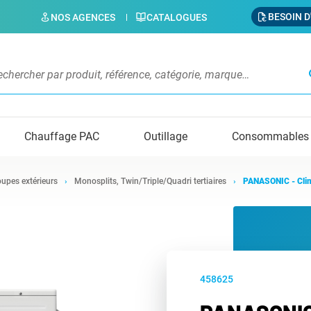
BESOIN D
NOS AGENCES
CATALOGUES
s
Chauffage PAC
Outillage
Consommables
upes extérieurs
Monosplits, Twin/Triple/Quadri tertiaires
PANASONIC - Cli
458625