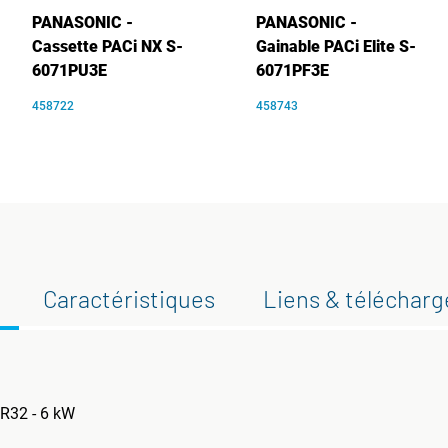
PANASONIC -
PANASONIC -
Cassette PACi NX S-
Gainable PACi Elite S-
6071PU3E
6071PF3E
458722
458743
Caractéristiques
Liens & téléchar
 R32 - 6 kW