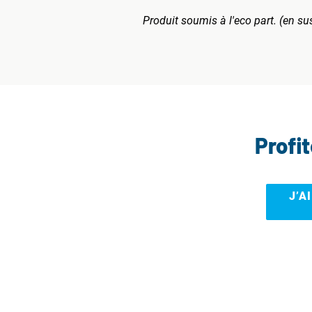
Produit soumis à l'eco part. (en su
Profi
J’A