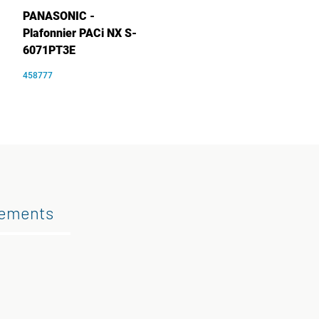
PANASONIC -
Plafonnier PACi NX S-
6071PT3E
458777
gements