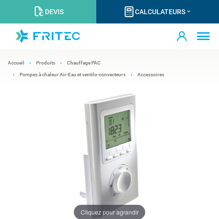
DEVIS
CALCULATEURS
Accueil
Produits
Chauffage PAC
Pompes à chaleur Air-Eau et ventilo-convecteurs
Accessoires
Cliquez pour agrandir