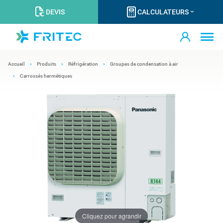
DEVIS
CALCULATEURS
Accueil
Produits
Réfrigération
Groupes de condensation à air
Carrossés hermétiques
Cliquez pour agrandir