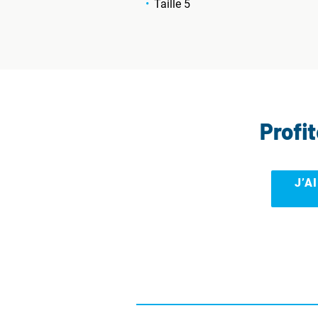
Taille 5
Profi
J’A