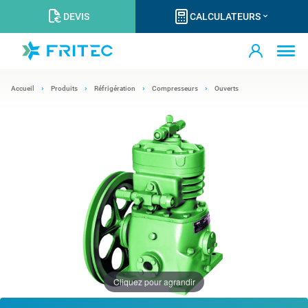
DEVIS
CALCULATEURS
Accueil
Produits
Réfrigération
Compresseurs
Ouverts
Cliquez pour agrandir