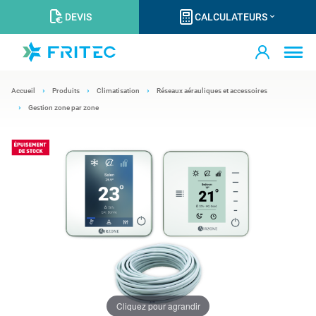
DEVIS
CALCULATEURS
Accueil
Produits
Climatisation
Réseaux aérauliques et accessoires
Gestion zone par zone
Cliquez pour agrandir