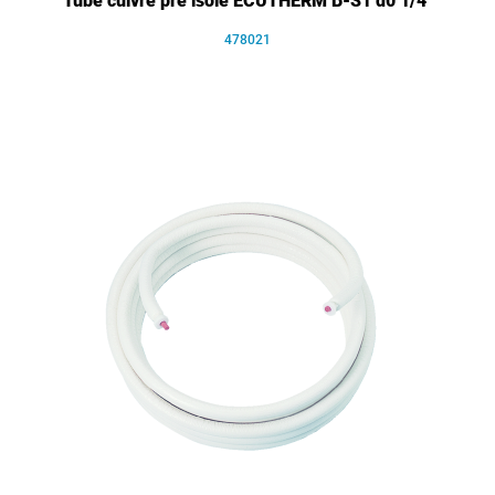
Tube cuivre pré isolé ECUTHERM B-S1 d0 1/4"
478021