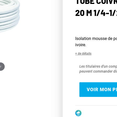
TUBE CUIVR
20 M 1/4-1/
Isolation mousse de po
ivoire.
+ de détails
r
Les titulaires d'un com
peuvent commander dir
VOIR MON PR