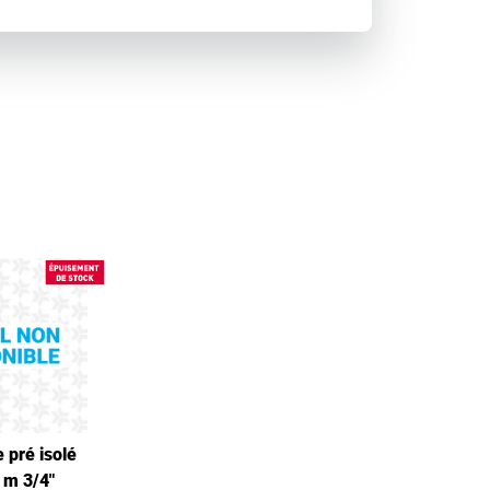
 pré isolé
 m 3/4"