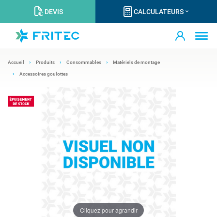
DEVIS
CALCULATEURS
Accueil
Produits
Consommables
Matériels de montage
Accessoires goulottes
Cliquez pour agrandir