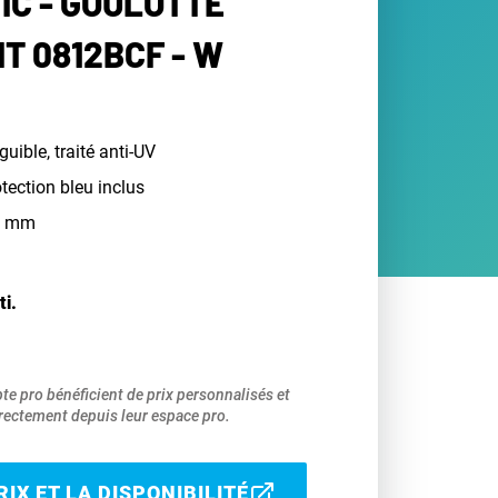
IC - GOULOTTE
T 0812BCF - W
uible, traité anti-UV
otection bleu inclus
60 mm
ti.
pte pro bénéficient de prix personnalisés et
ectement depuis leur espace pro.
IX ET LA DISPONIBILITÉ