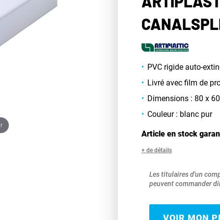
ARTIPLAST
CANALSPLI
PVC rigide auto-exting
Livré avec film de pr
Dimensions : 80 x 
Couleur : blanc pur
r
Article en stock garan
+ de détails
Les titulaires d'un com
peuvent commander dir
VOIR MON PR