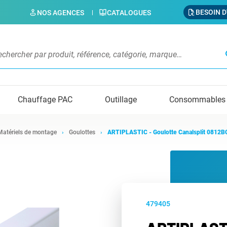
BESOIN D
NOS AGENCES
CATALOGUES
s
Chauffage PAC
Outillage
Consommables
Matériels de montage
Goulottes
ARTIPLASTIC - Goulotte Canalsplit 0812B
479405