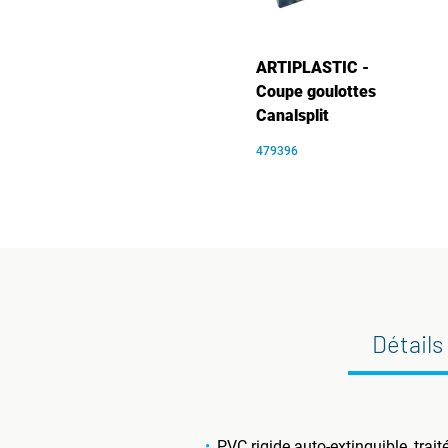
ARTIPLASTIC -
Coupe goulottes
Canalsplit
479396
Détails
PVC rigide auto-extinguible, trait