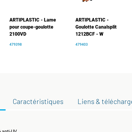
ARTIPLASTIC - Lame
ARTIPLASTIC -
pour coupe-goulotte
Goulotte Canalsplit
2100VD
1212BCF - W
479398
479403
Caractéristiques
Liens & téléchar
é anti-UV