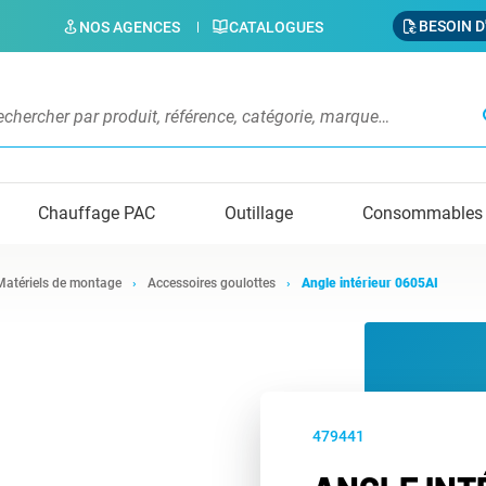
BESOIN D
NOS AGENCES
CATALOGUES
s
Chauffage PAC
Outillage
Consommables
Matériels de montage
Accessoires goulottes
Angle intérieur 0605AI
479441