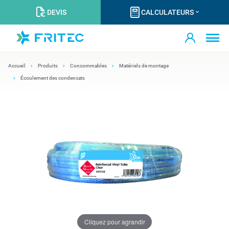
DEVIS
CALCULATEURS
Accueil
Produits
Consommables
Matériels de montage
Écoulement des condensats
Cliquez pour agrandir