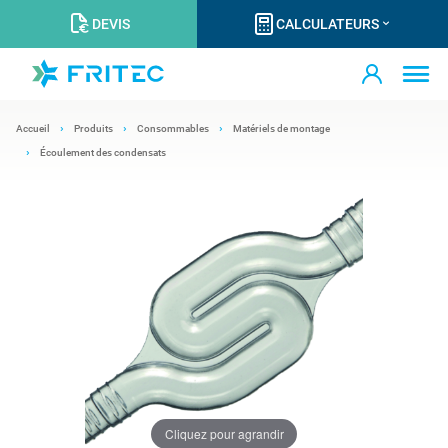
DEVIS
CALCULATEURS
Accueil
Produits
Consommables
Matériels de montage
Écoulement des condensats
Cliquez pour agrandir