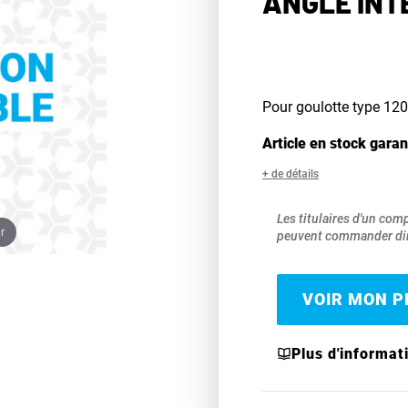
ANGLE INT
Pour goulotte type 1
Article en stock garan
+ de détails
Les titulaires d'un com
r
peuvent commander dir
VOIR MON PR
Plus d'informat